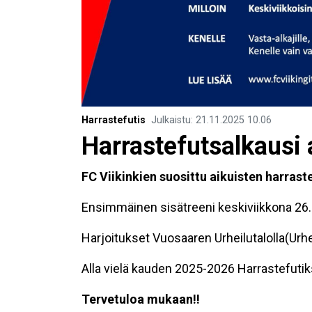
Harrastefutis
Julkaistu
:
21.11.2025
10.06
Harrastefutsalkausi 
FC Viikinkien suosittu aikuisten harraster
Ensimmäinen sisätreeni keskiviikkona 26.
Harjoitukset Vuosaaren Urheilutalolla(Urhei
Alla vielä kauden 2025-2026 Harrastefuti
Tervetuloa mukaan!!