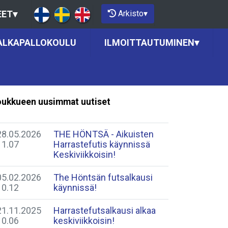
Arkisto
▾
EET
▾
ALKAPALLOKOULU
ILMOITTAUTUMINEN
▾
ukkueen uusimmat uutiset
28.05.2026
THE HÖNTSÄ - Aikuisten
11.07
Harrastefutis käynnissä
Keskiviikkoisin!
05.02.2026
​The Höntsän futsalkausi
10.12
käynnissä!
21.11.2025
Harrastefutsalkausi alkaa
10.06
keskiviikkoisin!