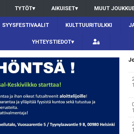
TYTÖT
▾
AIKUISET
▾
MUUT JOUKKU
SYYSFESTIVAALIT
KULTTUURITULKKI
J
YHTEYSTIEDOT
▾
Jo