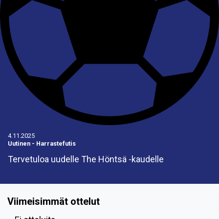
4.11.2025
Uutinen
-
Harrastefutis
Tervetuloa uudelle The Höntsä -kaudelle
Viimeisimmät ottelut