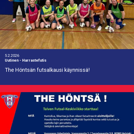
5.2.2026
Uutinen
-
Harrastefutis
The Höntsän futsalkausi käynnissä!