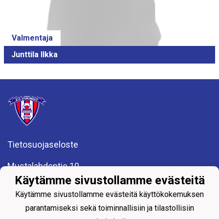
Valmentaja
Junttila Ilkka
Tietosuojaseloste
Mustalahdentie 10
00960 Helsinki
Käytämme sivustollamme evästeitä
2. krs (summeri)
Käytämme sivustollamme evästeitä käyttökokemuksen
P. 0400 317 230
parantamiseksi sekä toiminnallisiin ja tilastollisiin
fcviikingit@fcviikingit.com