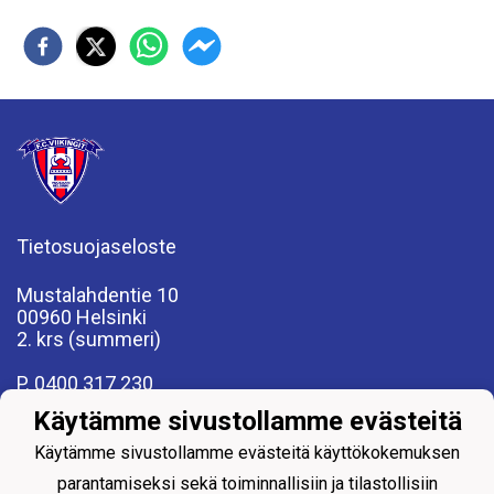
Tietosuojaseloste
Mustalahdentie 10
00960 Helsinki
2. krs (summeri)
P. 0400 317 230
fcviikingit@fcviikingit.com
Käytämme sivustollamme evästeitä
www.fcviikingit.fi
Käytämme sivustollamme evästeitä käyttökokemuksen
parantamiseksi sekä toiminnallisiin ja tilastollisiin