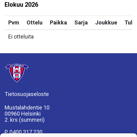
Elokuu
2026
Pvm
Ottelu
Paikka
Sarja
Joukkue
Tulo
Ei otteluita
Tietosuojaseloste
Mustalahdentie 10
00960 Helsinki
2. krs (summeri)
P. 0400 317 230