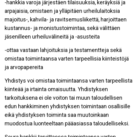
-hankkia varoja järjestäen tilaisuuksia, keräyksiä ja
arpajaisia, omistaen ja ylläpitäen urheilulaitoksia
majoitus-, kahvila- ja ravitsemusliikettä, harjoittaen
kustannus- ja monistustoimintaa, sekä välittäen
jäsenilleen urheiluvälineitä ja -asusteita
-ottaa vastaan lahjoituksia ja testamentteja sekä
omistaa toimintaansa varten tarpeellisia kiinteistöjä
ja arvopapereita
Yhdistys voi omistaa toimintaansa varten tarpeellista
kiinteää ja irtainta omaisuutta. Yhdistyksen
tarkoituksena ei ole voiton tai muun taloudellisen
edun hankkiminen yhdistyksen toimintaan osallisille
eikä yhdistyksen toiminta saa muutoinkaan
muodostua luonteeltaan pääasiassa taloudelliseksi.
Seura hankkii tarvittaessa toimintaansa varten