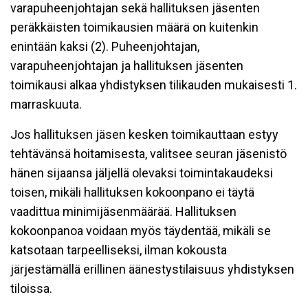
varapuheenjohtajan sekä hallituksen jäsenten
peräkkäisten toimikausien määrä on kuitenkin
enintään kaksi (2). Puheenjohtajan,
varapuheenjohtajan ja hallituksen jäsenten
toimikausi alkaa yhdistyksen tilikauden mukaisesti 1.
marraskuuta.
Jos hallituksen jäsen kesken toimikauttaan estyy
tehtävänsä hoitamisesta, valitsee seuran jäsenistö
hänen sijaansa jäljellä olevaksi toimintakaudeksi
toisen, mikäli hallituksen kokoonpano ei täytä
vaadittua minimijäsenmäärää. Hallituksen
kokoonpanoa voidaan myös täydentää, mikäli se
katsotaan tarpeelliseksi, ilman kokousta
järjestämällä erillinen äänestystilaisuus yhdistyksen
tiloissa.