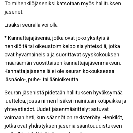
Toimihenkilöjäseniksi katsotaan myös hallituksen
jäsenet.
Lisäksi seuralla voi olla
* Kannattajajäseniä, jotka ovat joko yksityisiä
henkilöitä tai oikeustoimikelpoisia yhteisöjä, jotka
ovat hyvämaineisia ja suorittavat syyskokouksen
määräämän vuosittaisen kannattajajäsenmaksun.
Kannattajajäsenellä ei ole seuran kokouksessa
läsnäolo-, puhe- tai äänioikeutta.
Seuran jäsenistä pidetään hallituksen hyväksymää
luetteloa, jossa nimen lisäksi mainitaan kotipaikka ja
yhteystiedot. Uudet jäsenmäärittelyt astuvat
voimaan heti, kun säännöt on rekisteröity. Henkilöt,
jotka ovat yhdistyksen jäseniä sääntöuudistuksen