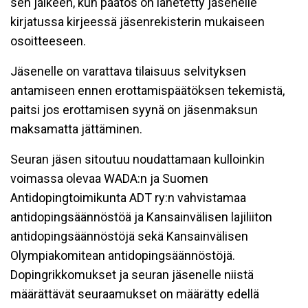
sen jälkeen, kun päätös on lähetetty jäsenelle
kirjatussa kirjeessä jäsenrekisterin mukaiseen
osoitteeseen.
Jäsenelle on varattava tilaisuus selvityksen
antamiseen ennen erottamispäätöksen tekemistä,
paitsi jos erottamisen syynä on jäsenmaksun
maksamatta jättäminen.
Seuran jäsen sitoutuu noudattamaan kulloinkin
voimassa olevaa WADA:n ja Suomen
Antidopingtoimikunta ADT ry:n vahvistamaa
antidopingsäännöstöä ja Kansainvälisen lajiliiton
antidopingsäännöstöjä sekä Kansainvälisen
Olympiakomitean antidopingsäännöstöjä.
Dopingrikkomukset ja seuran jäsenelle niistä
määrättävät seuraamukset on määrätty edellä