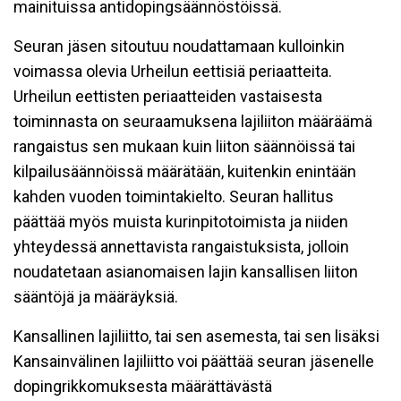
mainituissa antidopingsäännöstöissä.
Seuran jäsen sitoutuu noudattamaan kulloinkin
voimassa olevia Urheilun eettisiä periaatteita.
Urheilun eettisten periaatteiden vastaisesta
toiminnasta on seuraamuksena lajiliiton määräämä
rangaistus sen mukaan kuin liiton säännöissä tai
kilpailusäännöissä määrätään, kuitenkin enintään
kahden vuoden toimintakielto. Seuran hallitus
päättää myös muista kurinpitotoimista ja niiden
yhteydessä annettavista rangaistuksista, jolloin
noudatetaan asianomaisen lajin kansallisen liiton
sääntöjä ja määräyksiä.
Kansallinen lajiliitto, tai sen asemesta, tai sen lisäksi
Kansainvälinen lajiliitto voi päättää seuran jäsenelle
dopingrikkomuksesta määrättävästä