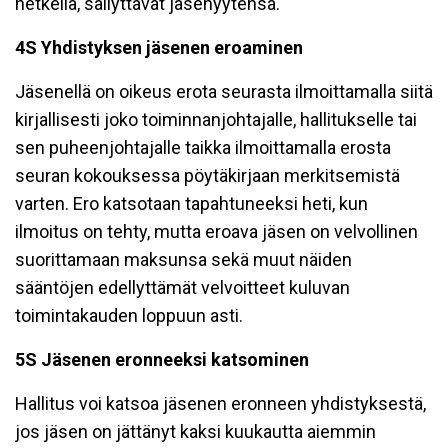
hetkellä, säilyttävät jäsenyytensä.
4S Yhdistyksen jäsenen eroaminen
Jäsenellä on oikeus erota seurasta ilmoittamalla siitä
kirjallisesti joko toiminnanjohtajalle, hallitukselle tai
sen puheenjohtajalle taikka ilmoittamalla erosta
seuran kokouksessa pöytäkirjaan merkitsemistä
varten. Ero katsotaan tapahtuneeksi heti, kun
ilmoitus on tehty, mutta eroava jäsen on velvollinen
suorittamaan maksunsa sekä muut näiden
sääntöjen edellyttämät velvoitteet kuluvan
toimintakauden loppuun asti.
5S Jäsenen eronneeksi katsominen
Hallitus voi katsoa jäsenen eronneen yhdistyksestä,
jos jäsen on jättänyt kaksi kuukautta aiemmin