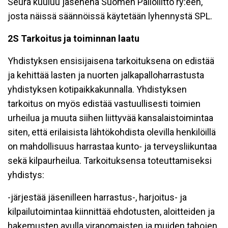
Seura kuuluu jäsenenä Suomen Palloliitto ry:een,
josta näissä säännöissä käytetään lyhennystä SPL.
2S Tarkoitus ja toiminnan laatu
Yhdistyksen ensisijaisena tarkoituksena on edistää
ja kehittää lasten ja nuorten jalkapalloharrastusta
yhdistyksen kotipaikkakunnalla. Yhdistyksen
tarkoitus on myös edistää vastuullisesti toimien
urheilua ja muuta siihen liittyvää kansalaistoimintaa
siten, että erilaisista lähtökohdista olevilla henkilöillä
on mahdollisuus harrastaa kunto- ja terveysliikuntaa
sekä kilpaurheilua. Tarkoituksensa toteuttamiseksi
yhdistys:
-järjestää jäsenilleen harrastus-, harjoitus- ja
kilpailutoimintaa kiinnittää ehdotusten, aloitteiden ja
hakemusten avulla viranomaisten ja muiden tahojen