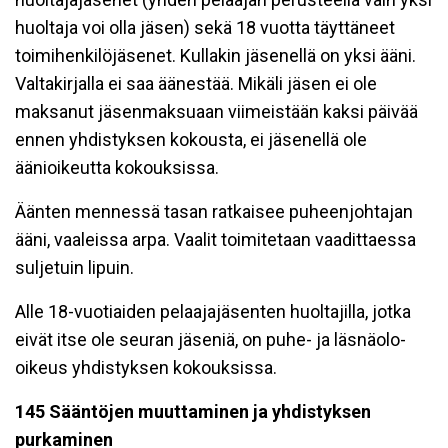
huoltaja voi olla jäsen) sekä 18 vuotta täyttäneet
toimihenkilöjäsenet. Kullakin jäsenellä on yksi ääni.
Valtakirjalla ei saa äänestää. Mikäli jäsen ei ole
maksanut jäsenmaksuaan viimeistään kaksi päivää
ennen yhdistyksen kokousta, ei jäsenellä ole
äänioikeutta kokouksissa.
Äänten mennessä tasan ratkaisee puheenjohtajan
ääni, vaaleissa arpa. Vaalit toimitetaan vaadittaessa
suljetuin lipuin.
Alle 18-vuotiaiden pelaajajäsenten huoltajilla, jotka
eivät itse ole seuran jäseniä, on puhe- ja läsnäolo-
oikeus yhdistyksen kokouksissa.
145 Sääntöjen muuttaminen ja yhdistyksen
purkaminen