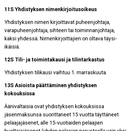
11S Yhdistyksen nimenkirjoitusoikeus
Yhdistyksen nimen kirjoittavat puheenjohtaja,
varapuheenjohtaja, sihteeri tai toiminnanjohtaja,
kaksi yhdessä. Nimenkirjoittajien on oltava täysi-
ikäisiä.
12S Tili- ja toimintakausi ja tilintarkastus
Yhdistyksen tilikausi vaihtuu 1. marraskuuta.
13S Asioista päättäminen yhdistyksen
kokouksissa
Äänivaltaisia ovat yhdistyksen kokouksissa
jäsenmaksunsa suorittaneet 15 vuotta täyttäneet
pelaajajäsenet, alle 15-vuotiaiden pelaajien
huoltajajäsenet (yhden pelaajan perusteella vain yksi