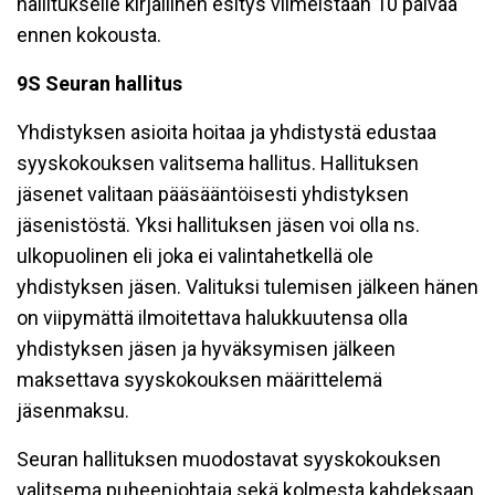
hallitukselle kirjallinen esitys viimeistään 10 päivää
ennen kokousta.
9S Seuran hallitus
Yhdistyksen asioita hoitaa ja yhdistystä edustaa
syyskokouksen valitsema hallitus. Hallituksen
jäsenet valitaan pääsääntöisesti yhdistyksen
jäsenistöstä. Yksi hallituksen jäsen voi olla ns.
ulkopuolinen eli joka ei valintahetkellä ole
yhdistyksen jäsen. Valituksi tulemisen jälkeen hänen
on viipymättä ilmoitettava halukkuutensa olla
yhdistyksen jäsen ja hyväksymisen jälkeen
maksettava syyskokouksen määrittelemä
jäsenmaksu.
Seuran hallituksen muodostavat syyskokouksen
valitsema puheenjohtaja sekä kolmesta kahdeksaan