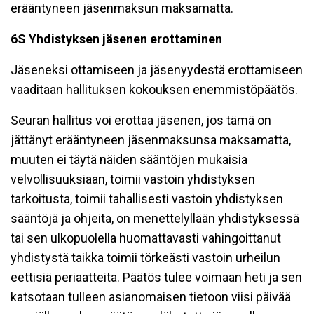
erääntyneen jäsenmaksun maksamatta.
6S Yhdistyksen jäsenen erottaminen
Jäseneksi ottamiseen ja jäsenyydestä erottamiseen
vaaditaan hallituksen kokouksen enemmistöpäätös.
Seuran hallitus voi erottaa jäsenen, jos tämä on
jättänyt erääntyneen jäsenmaksunsa maksamatta,
muuten ei täytä näiden sääntöjen mukaisia
velvollisuuksiaan, toimii vastoin yhdistyksen
tarkoitusta, toimii tahallisesti vastoin yhdistyksen
sääntöjä ja ohjeita, on menettelyllään yhdistyksessä
tai sen ulkopuolella huomattavasti vahingoittanut
yhdistystä taikka toimii törkeästi vastoin urheilun
eettisiä periaatteita. Päätös tulee voimaan heti ja sen
katsotaan tulleen asianomaisen tietoon viisi päivää