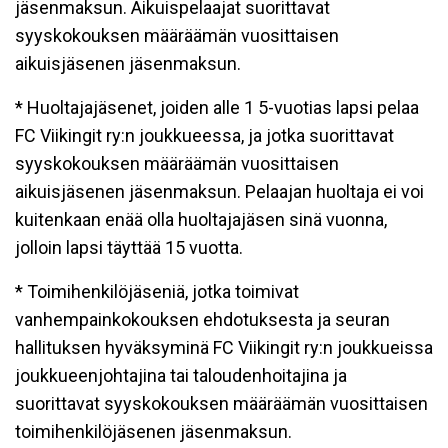
jäsenmaksun. Aikuispelaajat suorittavat
syyskokouksen määräämän vuosittaisen
aikuisjäsenen jäsenmaksun.
* Huoltajajäsenet, joiden alle 1 5-vuotias lapsi pelaa
FC Viikingit ry:n joukkueessa, ja jotka suorittavat
syyskokouksen määräämän vuosittaisen
aikuisjäsenen jäsenmaksun. Pelaajan huoltaja ei voi
kuitenkaan enää olla huoltajajäsen sinä vuonna,
jolloin lapsi täyttää 15 vuotta.
* Toimihenkilöjäseniä, jotka toimivat
vanhempainkokouksen ehdotuksesta ja seuran
hallituksen hyväksyminä FC Viikingit ry:n joukkueissa
joukkueenjohtajina tai taloudenhoitajina ja
suorittavat syyskokouksen määräämän vuosittaisen
toimihenkilöjäsenen jäsenmaksun.