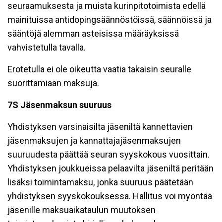
seuraamuksesta ja muista kurinpitotoimista edellä
mainituissa antidopingsäännöstöissä, säännöissä ja
sääntöjä alemman asteisissa määräyksissä
vahvistetulla tavalla.
Erotetulla ei ole oikeutta vaatia takaisin seuralle
suorittamiaan maksuja.
7S Jäsenmaksun suuruus
Yhdistyksen varsinaisilta jäseniltä kannettavien
jäsenmaksujen ja kannattajajäsenmaksujen
suuruudesta päättää seuran syyskokous vuosittain.
Yhdistyksen joukkueissa pelaavilta jäseniltä peritään
lisäksi toimintamaksu, jonka suuruus päätetään
yhdistyksen syyskokouksessa. Hallitus voi myöntää
jäsenille maksuaikataulun muutoksen