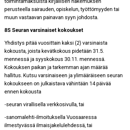
toimintamaksuista kirjallisen hakemuksen
perusteella sairauden, opiskelun, työttömyyden tai
muun vastaavan painavan syyn johdosta.
8S Seuran varsinaiset kokoukset
Yhdistys pitää vuosittain kaksi (2) varsinaista
kokousta, joista kevätkokous pidetään 31.5.
mennessä ja syyskokous 30.11. mennessä.
Kokouksen paikan ja tarkemman ajan määrää
hallitus. Kutsu varsinaiseen ja ylimääräiseen seuran
kokoukseen on julkaistava vähintään 14 päivää
ennen kokousta
-seuran virallisella verkkosivulla, tai
-sanomalehti-ilmoituksella Vuosaaressa
ilmestyvässä ilmaisjakelulehdessä, tai