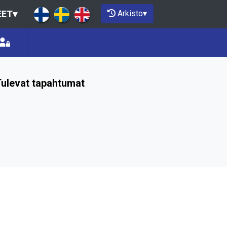
Arkisto
▾
EET
▾
ulevat tapahtumat