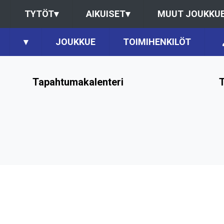
TYTÖT
▾
AIKUISET
▾
MUUT JOUKKU
▾
JOUKKUE
TOIMIHENKILÖT
Tapahtumakalenteri
T