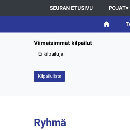
SEURAN ETUSIVU
POJAT
▾
T
Viimeisimmät kilpailut
Ei kilpailuja
Kilpailulista
Ryhmä