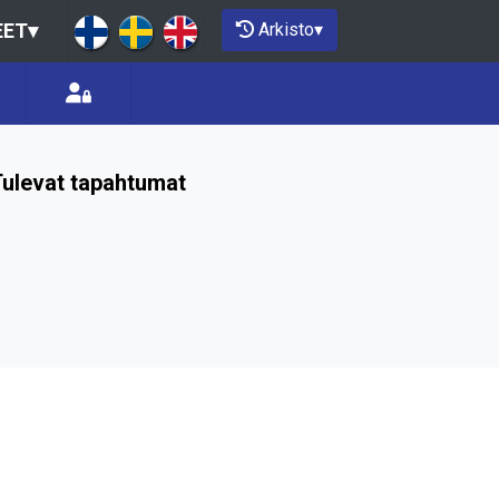
Arkisto
▾
EET
▾
ulevat tapahtumat