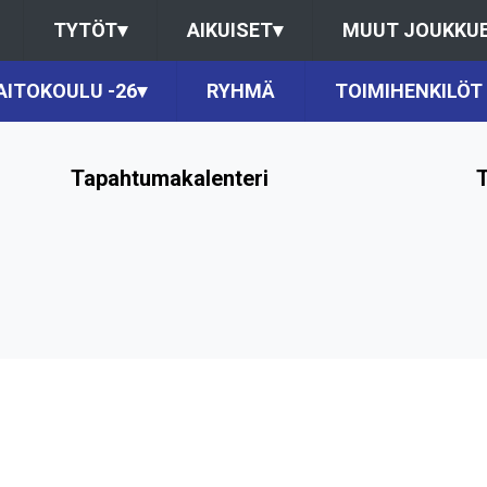
TYTÖT
▾
AIKUISET
▾
MUUT JOUKKU
AITOKOULU -26
▾
RYHMÄ
TOIMIHENKILÖT
Tapahtumakalenteri
T