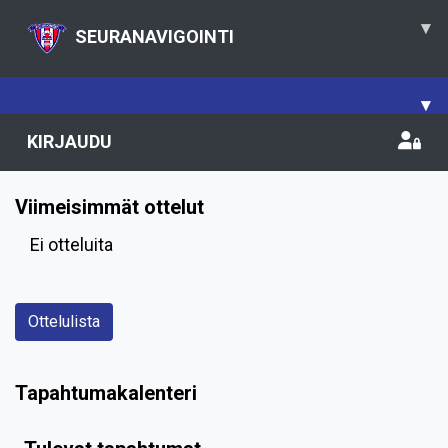
▾
SEURANAVIGOINTI
▾
KIRJAUDU
Viimeisimmät ottelut
Ei otteluita
Ottelulista
Tapahtumakalenteri