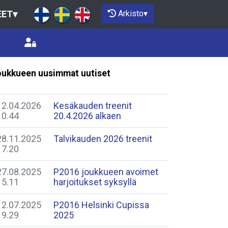
Arkisto
▾
EET
▾
ukkueen uusimmat uutiset
12.04.2026
Kesäkauden treenit
10.44
20.4.2026 alkaen
28.11.2025
Talvikauden 2026 treenit
17.20
27.08.2025
P2016 joukkueen avoimet
15.11
harjoitukset syksyllä
12.07.2025
P2016 Helsinki Cupissa
19.29
2025