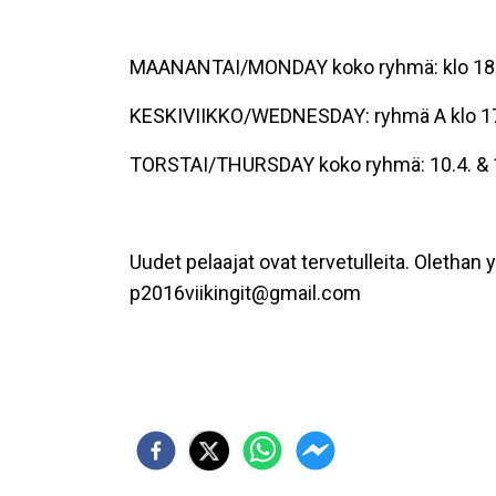
MAANANTAI/MONDAY koko ryhmä: klo 18.
KESKIVIIKKO/WEDNESDAY: ryhmä A klo 17.
TORSTAI/THURSDAY koko ryhmä: 10.4. & 17.
Uudet pelaajat ovat tervetulleita. Oletha
p2016viikingit@gmail.com