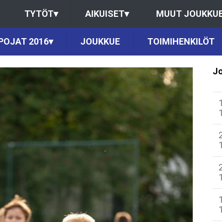
TYTÖT
▾
AIKUISET
▾
MUUT JOUKKU
POJAT 2016
▾
JOUKKUE
TOIMIHENKILÖT
Jo