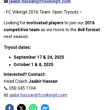
📧
jaabir.hassan@fcviikingit.com
- FC Viikingit 2016 Team: Open Tryouts –
Looking for
motivated players
to join our
2016
competitive team
as we move to the
8v8 format
next season.
Tryout dates:
September 17 & 24, 2025
October 1 & 8, 2025
Interested? Contact:
Head Coach
Jaabir Hassan
📞 050 345 1104
📧
jaabir.hassan@fcviikingit.com