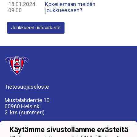
18.01.2024
Kokeilemaan meidän
09.00
joukkueeseen?
Joukkueen uutisarkisto
Tietosuojaseloste
Mustalahdentie 10
00960 Helsinki
2. krs (summeri)
P. 0400 317 230
Käytämme sivustollamme evästeitä
fcviikingit@fcviikingit.com
www.fcviikingit.fi