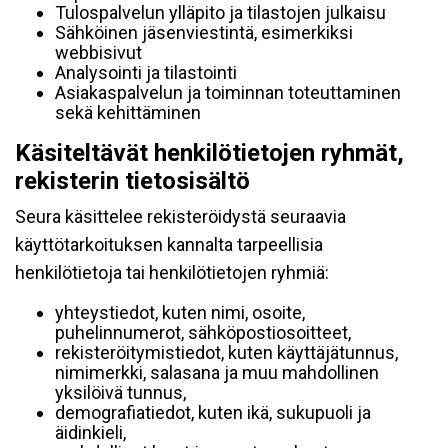
Tulospalvelun ylläpito ja tilastojen julkaisu
Sähköinen jäsenviestintä, esimerkiksi
webbisivut
Analysointi ja tilastointi
Asiakaspalvelun ja toiminnan toteuttaminen
sekä kehittäminen
Käsiteltävät henkilötietojen ryhmät,
rekisterin tietosisältö
Seura käsittelee rekisteröidystä seuraavia
käyttötarkoituksen kannalta tarpeellisia
henkilötietoja tai henkilötietojen ryhmiä:
yhteystiedot, kuten nimi, osoite,
puhelinnumerot, sähköpostiosoitteet,
rekisteröitymistiedot, kuten käyttäjätunnus,
nimimerkki, salasana ja muu mahdollinen
yksilöivä tunnus,
demografiatiedot, kuten ikä, sukupuoli ja
äidinkieli,