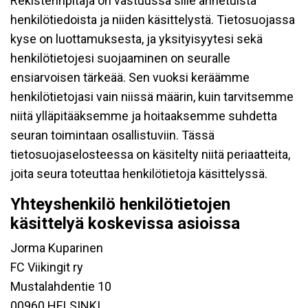
Rekisterinpitäjä on vastuussa sille annetuista
henkilötiedoista ja niiden käsittelystä. Tietosuojassa
kyse on luottamuksesta, ja yksityisyytesi sekä
henkilötietojesi suojaaminen on seuralle
ensiarvoisen tärkeää. Sen vuoksi keräämme
henkilötietojasi vain niissä määrin, kuin tarvitsemme
niitä ylläpitääksemme ja hoitaaksemme suhdetta
seuran toimintaan osallistuviin. Tässä
tietosuojaselosteessa on käsitelty niitä periaatteita,
joita seura toteuttaa henkilötietoja käsittelyssä.
Yhteyshenkilö henkilötietojen
käsittelyä koskevissa asioissa
Jorma Kuparinen
FC Viikingit ry
Mustalahdentie 10
00960 HELSINKI