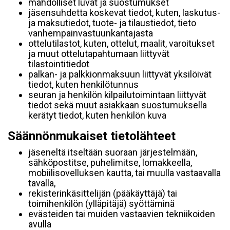
mahdolliset luvat ja suostumukset
jäsensuhdetta koskevat tiedot, kuten, laskutus-
ja maksutiedot, tuote- ja tilaustiedot, tieto
vanhempainvastuunkantajasta
ottelutilastot, kuten, ottelut, maalit, varoitukset
ja muut ottelutapahtumaan liittyvät
tilastointitiedot
palkan- ja palkkionmaksuun liittyvät yksilöivät
tiedot, kuten henkilötunnus
seuran ja henkilön kilpailutoimintaan liittyvät
tiedot sekä muut asiakkaan suostumuksella
kerätyt tiedot, kuten henkilön kuva
Säännönmukaiset tietolähteet
jäseneltä itseltään suoraan järjestelmään,
sähköpostitse, puhelimitse, lomakkeella,
mobiilisovelluksen kautta, tai muulla vastaavalla
tavalla,
rekisterinkäsittelijän (pääkäyttäjä) tai
toimihenkilön (ylläpitäjä) syöttäminä
evästeiden tai muiden vastaavien tekniikoiden
avulla