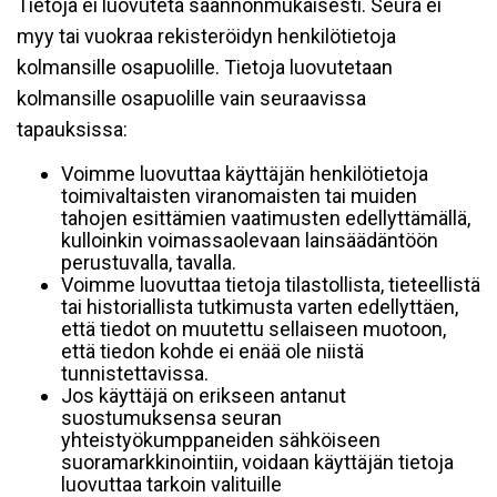
Tietoja ei luovuteta säännönmukaisesti. Seura ei
myy tai vuokraa rekisteröidyn henkilötietoja
kolmansille osapuolille. Tietoja luovutetaan
kolmansille osapuolille vain seuraavissa
tapauksissa:
Voimme luovuttaa käyttäjän henkilötietoja
toimivaltaisten viranomaisten tai muiden
tahojen esittämien vaatimusten edellyttämällä,
kulloinkin voimassaolevaan lainsäädäntöön
perustuvalla, tavalla.
Voimme luovuttaa tietoja tilastollista, tieteellistä
tai historiallista tutkimusta varten edellyttäen,
että tiedot on muutettu sellaiseen muotoon,
että tiedon kohde ei enää ole niistä
tunnistettavissa.
Jos käyttäjä on erikseen antanut
suostumuksensa seuran
yhteistyökumppaneiden sähköiseen
suoramarkkinointiin, voidaan käyttäjän tietoja
luovuttaa tarkoin valituille