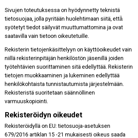
Sivujen toteutuksessa on hyödynnetty teknistä
tietosuojaa, jolla pyritään huolehtimaan siitä, että̈
syötetyt tiedot säilyvät muuttumattomina ja ovat
saatavilla vain tietoon oikeutetuille.
Rekisterin tietojenkäsittelyyn on käyttöoikeudet vain
niillä rekisterinpitäjän henkilöstön jäsenillä joiden
työtehtävien suorittaminen sitä edellyttää. Rekisterin
tietojen muokkaaminen ja lukeminen edellyttää
henkilökohtaista tunnistautumista järjestelmään.
Rekisteristä suoritetaan säännöllinen
varmuuskopiointi.
Rekisteröidyn oikeudet
Rekisteröidyllä on EU: tietosuoja-asetuksen
679/2016 artiklan 15 -21 mukaisesti oikeus saada