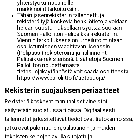
yhteistyökumppaneille
markkinointitarkoituksiin.
Tähän jäsenrekisteriin tallennettuja
rekisteröityjä koskevia henkilötietoja voidaan
heidän suostumuksellaan syöttää suoraan
Suomen Palloliiton Pelipaikka -rekisteriin.
Viennin tarkoituksena on urheilutoimintaan
osallistumiseen vaadittavan lisenssin
(Pelipassi) rekisteröinti ja hallinnointi
Pelipaikka-rekisterissä. Lisätietoja Suomen
Palloliiton noudattamasta
tietosuojakäytännöstä voit saada osoitteesta
https://www.palloliitto.fi/tietosuoja/
Rekisterin suojauksen periaatteet
Rekisteriä koskevat manuaaliset aineistot
säilytetään suojatuissa tiloissa. Digitaalisesti
tallennetut ja käsiteltävät tiedot ovat tietokannoissa,
jotka ovat palomuurein, salasanoin ja muiden
teknisten keinojen avulla suojattuja.