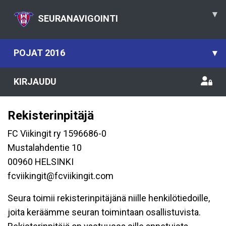
▾
SEURANAVIGOINTI
POJAT 2016
▾
KIRJAUDU
Rekisterinpitäjä
FC Viikingit ry 1596686-0
Mustalahdentie 10
00960 HELSINKI
fcviikingit@fcviikingit.com
Seura toimii rekisterinpitäjänä niille henkilötiedoille,
joita keräämme seuran toimintaan osallistuvista.