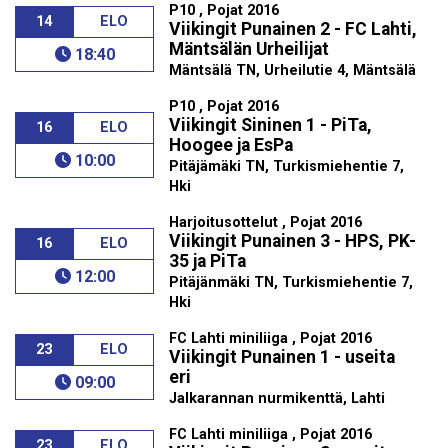
P10 , Pojat 2016
14
ELO
Viikingit Punainen 2 - FC Lahti,
Mäntsälän Urheilijat
18:40
Mäntsälä TN, Urheilutie 4, Mäntsälä
P10 , Pojat 2016
Viikingit Sininen 1 - PiTa,
16
ELO
Hoogee ja EsPa
10:00
Pitäjämäki TN, Turkismiehentie 7,
Hki
Harjoitusottelut , Pojat 2016
Viikingit Punainen 3 - HPS, PK-
16
ELO
35 ja PiTa
12:00
Pitäjänmäki TN, Turkismiehentie 7,
Hki
FC Lahti miniliiga , Pojat 2016
23
ELO
Viikingit Punainen 1 - useita
eri
09:00
Jalkarannan nurmikenttä, Lahti
FC Lahti miniliiga , Pojat 2016
23
ELO