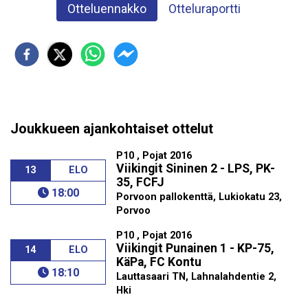
Otteluennakko
Otteluraportti
Joukkueen ajankohtaiset ottelut
P10 , Pojat 2016
Viikingit Sininen 2 - LPS, PK-
13
ELO
35, FCFJ
18:00
Porvoon pallokenttä, Lukiokatu 23,
Porvoo
P10 , Pojat 2016
Viikingit Punainen 1 - KP-75,
14
ELO
KäPa, FC Kontu
18:10
Lauttasaari TN, Lahnalahdentie 2,
Hki