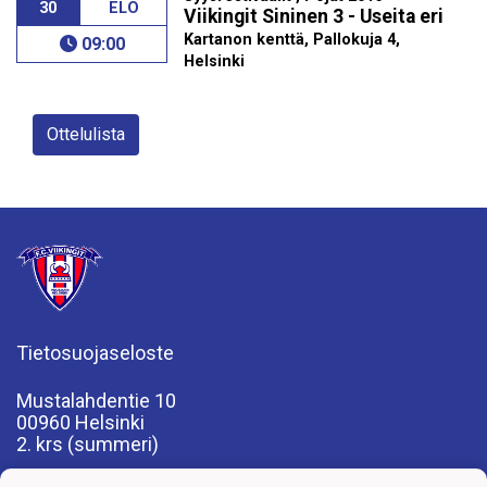
30
ELO
Viikingit Sininen 3 - Useita eri
Kartanon kenttä, Pallokuja 4,
09:00
Helsinki
Ottelulista
Tietosuojaseloste
Mustalahdentie 10
00960 Helsinki
2. krs (summeri)