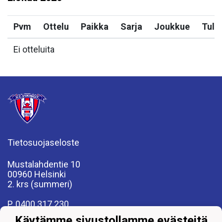
Pvm
Ottelu
Paikka
Sarja
Joukkue
Tulo
Ei otteluita
Tietosuojaseloste
Mustalahdentie 10
00960 Helsinki
2. krs (summeri)
P. 0400 317 230
fcviikingit@fcviikingit.com
Käytämme sivustollamme evästeitä