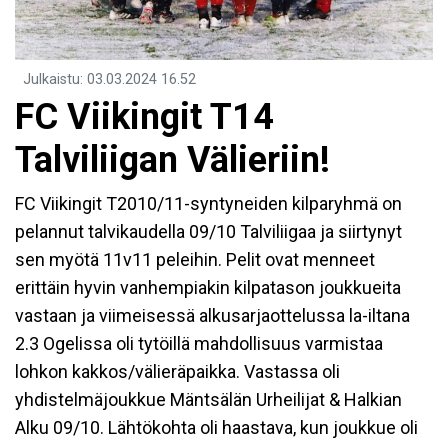
Julkaistu
:
03.03.2024
16.52
FC Viikingit T14
Talviliigan Välieriin!
FC Viikingit T2010/11-syntyneiden kilparyhmä on
pelannut talvikaudella 09/10 Talviliigaa ja siirtynyt
sen myötä 11v11 peleihin. Pelit ovat menneet
erittäin hyvin vanhempiakin kilpatason joukkueita
vastaan ja viimeisessä alkusarjaottelussa la-iltana
2.3 Ogelissa oli tytöillä mahdollisuus varmistaa
lohkon kakkos/välieräpaikka. Vastassa oli
yhdistelmäjoukkue Mäntsälän Urheilijat & Halkian
Alku 09/10. Lähtökohta oli haastava, kun joukkue oli