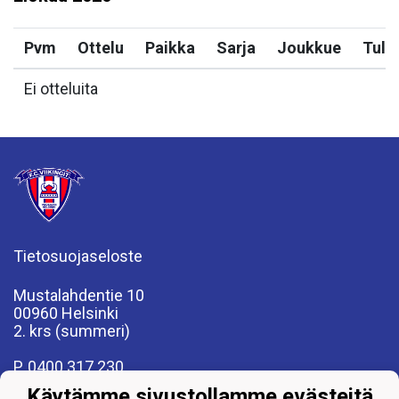
Pvm
Ottelu
Paikka
Sarja
Joukkue
Tulo
Ei otteluita
Tietosuojaseloste
Mustalahdentie 10
00960 Helsinki
2. krs (summeri)
P. 0400 317 230
fcviikingit@fcviikingit.com
Käytämme sivustollamme evästeitä