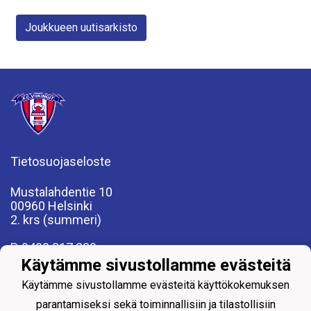
Joukkueen uutisarkisto
Tietosuojaseloste
Mustalahdentie 10
00960 Helsinki
2. krs (summeri)
P. 0400 317 230
fcviikingit@fcviikingit.com
Käytämme sivustollamme evästeitä
www.fcviikingit.fi
Käytämme sivustollamme evästeitä käyttökokemuksen
parantamiseksi sekä toiminnallisiin ja tilastollisiin